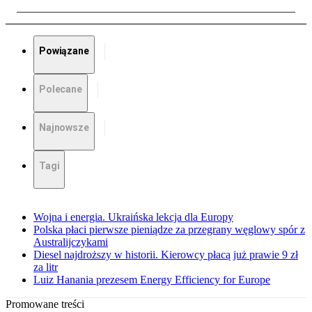
Powiązane
Polecane
Najnowsze
Tagi
Wojna i energia. Ukraińska lekcja dla Europy
Polska płaci pierwsze pieniądze za przegrany węglowy spór z
Australijczykami
Diesel najdroższy w historii. Kierowcy płacą już prawie 9 zł
za litr
Luiz Hanania prezesem Energy Efficiency for Europe
Promowane treści