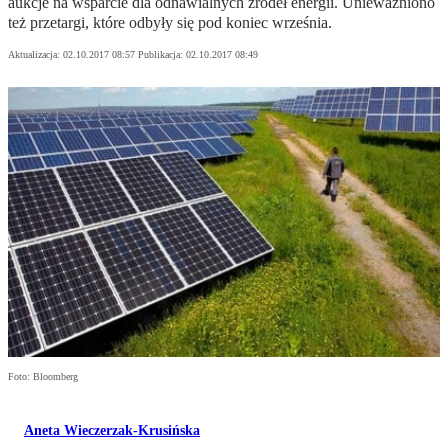
aukcje na wsparcie dla odnawialnych źródeł energii. Unieważniono
też przetargi, które odbyły się pod koniec września.
Aktualizacja:
02.10.2017 08:57
Publikacja:
02.10.2017 08:49
Foto: Bloomberg
Aneta Wieczerzak-Krusińska