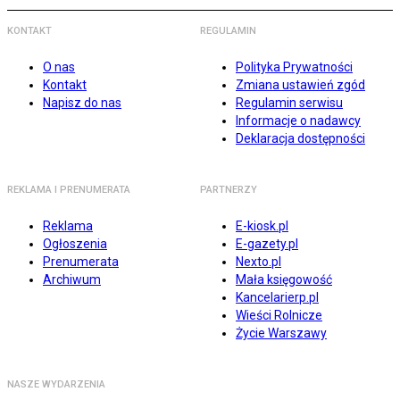
KONTAKT
REGULAMIN
O nas
Polityka Prywatności
Kontakt
Zmiana ustawień zgód
Napisz do nas
Regulamin serwisu
Informacje o nadawcy
Deklaracja dostępności
REKLAMA I PRENUMERATA
PARTNERZY
Reklama
E-kiosk.pl
Ogłoszenia
E-gazety.pl
Prenumerata
Nexto.pl
Archiwum
Mała księgowość
Kancelarierp.pl
Wieści Rolnicze
Życie Warszawy
NASZE WYDARZENIA