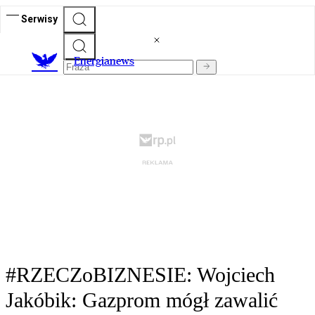
Serwisy
E
nergianews
#RZECZoBIZNESIE: Wojciech
Jakóbik: Gazprom mógł zawalić