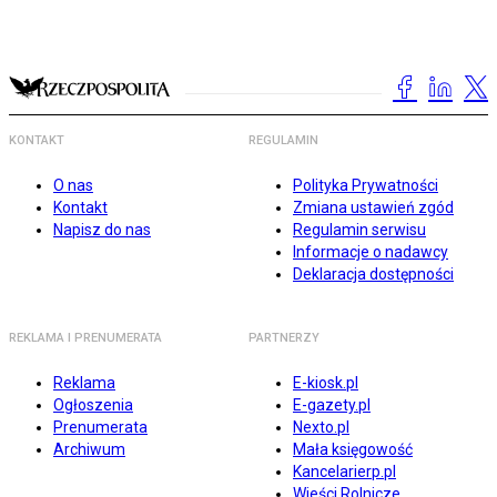
KONTAKT
REGULAMIN
O nas
Polityka Prywatności
Kontakt
Zmiana ustawień zgód
Napisz do nas
Regulamin serwisu
Informacje o nadawcy
Deklaracja dostępności
REKLAMA I PRENUMERATA
PARTNERZY
Reklama
E-kiosk.pl
Ogłoszenia
E-gazety.pl
Prenumerata
Nexto.pl
Archiwum
Mała księgowość
Kancelarierp.pl
Wieści Rolnicze