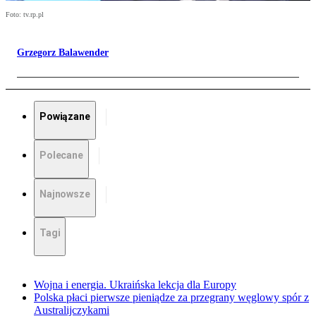
Foto: tv.rp.pl
Grzegorz Balawender
Powiązane
Polecane
Najnowsze
Tagi
Wojna i energia. Ukraińska lekcja dla Europy
Polska płaci pierwsze pieniądze za przegrany węglowy spór z
Australijczykami