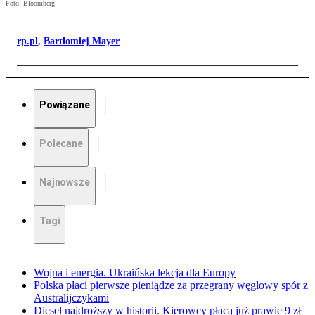
Foto: Bloomberg
rp.pl
,
Bartłomiej Mayer
Powiązane
Polecane
Najnowsze
Tagi
Wojna i energia. Ukraińska lekcja dla Europy
Polska płaci pierwsze pieniądze za przegrany węglowy spór z
Australijczykami
Diesel najdroższy w historii. Kierowcy płacą już prawie 9 zł