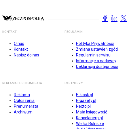
KONTAKT
REGULAMIN
O nas
Polityka Prywatności
Kontakt
Zmiana ustawień zgód
Napisz do nas
Regulamin serwisu
Informacje o nadawcy
Deklaracja dostępności
REKLAMA I PRENUMERATA
PARTNERZY
Reklama
E-kiosk.pl
Ogłoszenia
E-gazety.pl
Prenumerata
Nexto.pl
Archiwum
Mała księgowość
Kancelarierp.pl
Wieści Rolnicze