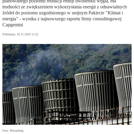
planowanego poziomu redukcji emisji dwutlenku węgla, ma
trudności ze zwiększeniem wykorzystania energii z odnawialnych
źródeł do poziomu uzgodnionego w unijnym Pakiecie "Klimat i
energia" - wynika z najnowszego raportu firmy consultingowej
Capgemini
Publikacja:
18.11.2010 12:22
Foto: Bloomberg