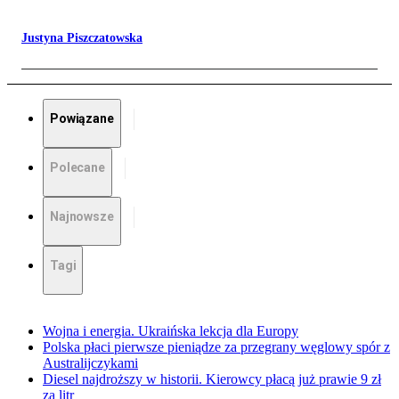
Justyna Piszczatowska
Powiązane
Polecane
Najnowsze
Tagi
Wojna i energia. Ukraińska lekcja dla Europy
Polska płaci pierwsze pieniądze za przegrany węglowy spór z
Australijczykami
Diesel najdroższy w historii. Kierowcy płacą już prawie 9 zł
za litr