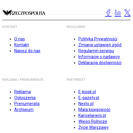
KONTAKT
REGULAMIN
O nas
Polityka Prywatności
Kontakt
Zmiana ustawień zgód
Napisz do nas
Regulamin serwisu
Informacje o nadawcy
Deklaracja dostępności
REKLAMA I PRENUMERATA
PARTNERZY
Reklama
E-kiosk.pl
Ogłoszenia
E-gazety.pl
Prenumerata
Nexto.pl
Archiwum
Mała księgowość
Kancelarierp.pl
Wieści Rolnicze
Życie Warszawy