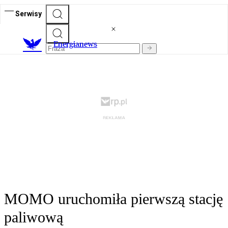
Serwisy
E
nergianews
MOMO uruchomiła pierwszą stację
paliwową