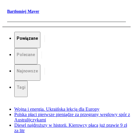
Bartłomiej Mayer
Powiązane
Polecane
Najnowsze
Tagi
Wojna i energia. Ukraińska lekcja dla Europy
Polska płaci pierwsze pieniądze za przegrany węglowy spór z
Australijczykami
Diesel najdroższy w historii. Kierowcy płacą już prawie 9 zł
za litr