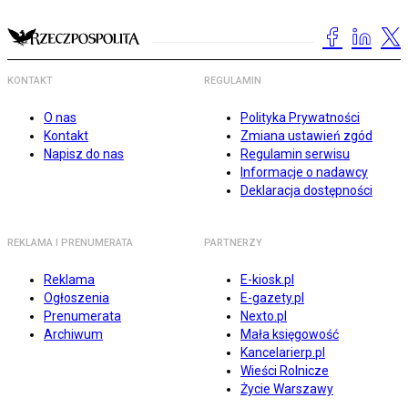
KONTAKT
REGULAMIN
O nas
Polityka Prywatności
Kontakt
Zmiana ustawień zgód
Napisz do nas
Regulamin serwisu
Informacje o nadawcy
Deklaracja dostępności
REKLAMA I PRENUMERATA
PARTNERZY
Reklama
E-kiosk.pl
Ogłoszenia
E-gazety.pl
Prenumerata
Nexto.pl
Archiwum
Mała księgowość
Kancelarierp.pl
Wieści Rolnicze
Życie Warszawy