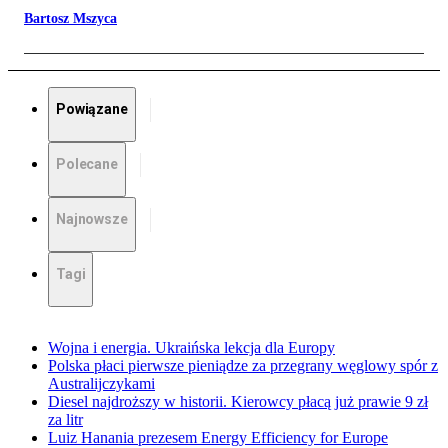
Bartosz Mszyca
Powiązane
Polecane
Najnowsze
Tagi
Wojna i energia. Ukraińska lekcja dla Europy
Polska płaci pierwsze pieniądze za przegrany węglowy spór z
Australijczykami
Diesel najdroższy w historii. Kierowcy płacą już prawie 9 zł
za litr
Luiz Hanania prezesem Energy Efficiency for Europe