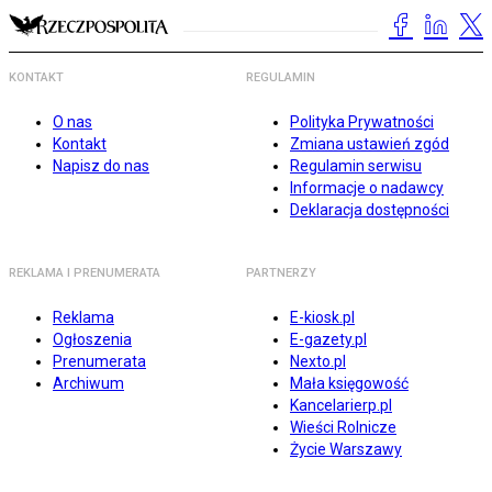
KONTAKT
REGULAMIN
O nas
Polityka Prywatności
Kontakt
Zmiana ustawień zgód
Napisz do nas
Regulamin serwisu
Informacje o nadawcy
Deklaracja dostępności
REKLAMA I PRENUMERATA
PARTNERZY
Reklama
E-kiosk.pl
Ogłoszenia
E-gazety.pl
Prenumerata
Nexto.pl
Archiwum
Mała księgowość
Kancelarierp.pl
Wieści Rolnicze
Życie Warszawy