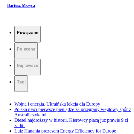
Bartosz Mszyca
Powiązane
Polecane
Najnowsze
Tagi
Wojna i energia. Ukraińska lekcja dla Europy
Polska płaci pierwsze pieniądze za przegrany węglowy spór z
Australijczykami
Diesel najdroższy w historii. Kierowcy płacą już prawie 9 zł
za litr
Luiz Hanania prezesem Energy Efficiency for Europe