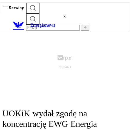
Serwisy
E
nergianews
UOKiK wydał zgodę na
koncentrację EWG Energia