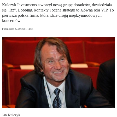
Kulczyk Investments stworzył nową grupę doradców, dowiedziała
się „Rz”. Lobbing, kontakty i ocena strategii to główna rola VIP. To
pierwsza polska firma, która idzie drogą międzynarodowych
koncernów
Publikacja:
22.09.2011 11:31
Jan Kulczyk