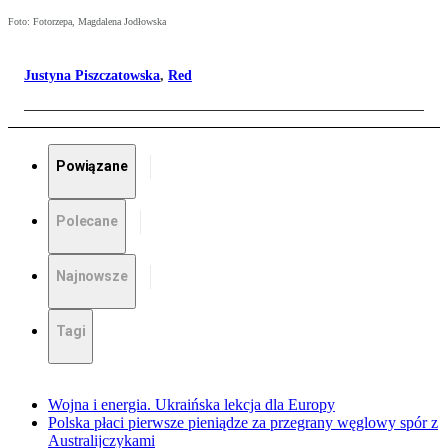
Foto: Fotorzepa, Magdalena Jodłowska
Justyna Piszczatowska
,
Red
Powiązane
Polecane
Najnowsze
Tagi
Wojna i energia. Ukraińska lekcja dla Europy
Polska płaci pierwsze pieniądze za przegrany węglowy spór z
Australijczykami