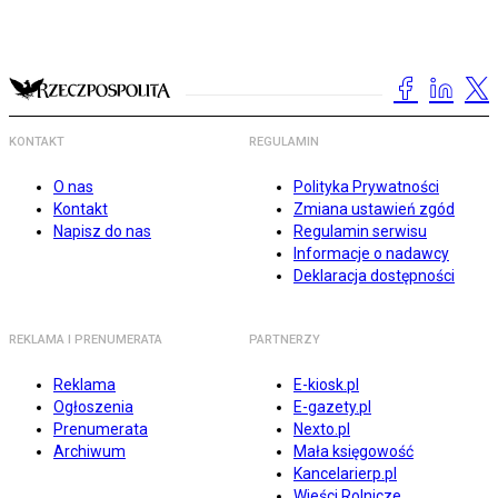
KONTAKT
REGULAMIN
O nas
Polityka Prywatności
Kontakt
Zmiana ustawień zgód
Napisz do nas
Regulamin serwisu
Informacje o nadawcy
Deklaracja dostępności
REKLAMA I PRENUMERATA
PARTNERZY
Reklama
E-kiosk.pl
Ogłoszenia
E-gazety.pl
Prenumerata
Nexto.pl
Archiwum
Mała księgowość
Kancelarierp.pl
Wieści Rolnicze