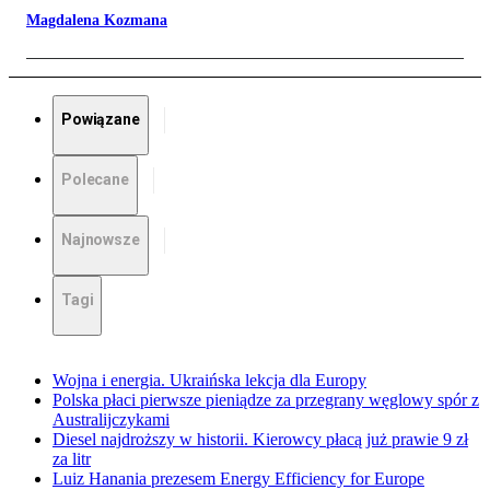
Magdalena Kozmana
Powiązane
Polecane
Najnowsze
Tagi
Wojna i energia. Ukraińska lekcja dla Europy
Polska płaci pierwsze pieniądze za przegrany węglowy spór z
Australijczykami
Diesel najdroższy w historii. Kierowcy płacą już prawie 9 zł
za litr
Luiz Hanania prezesem Energy Efficiency for Europe