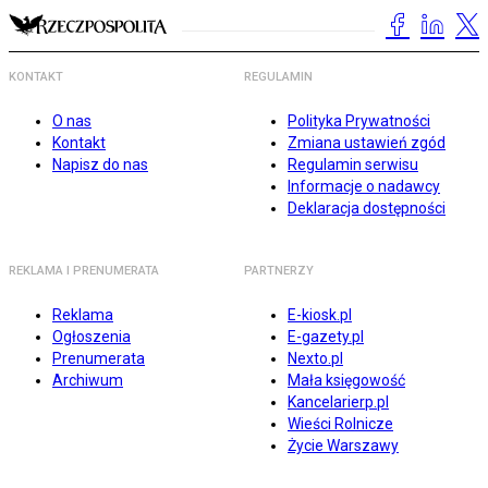
KONTAKT
REGULAMIN
O nas
Polityka Prywatności
Kontakt
Zmiana ustawień zgód
Napisz do nas
Regulamin serwisu
Informacje o nadawcy
Deklaracja dostępności
REKLAMA I PRENUMERATA
PARTNERZY
Reklama
E-kiosk.pl
Ogłoszenia
E-gazety.pl
Prenumerata
Nexto.pl
Archiwum
Mała księgowość
Kancelarierp.pl
Wieści Rolnicze
Życie Warszawy