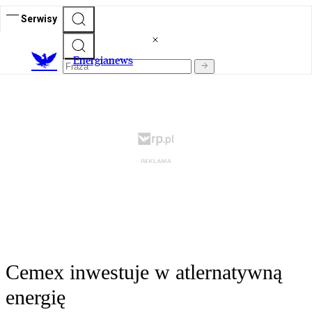
Serwisy
E
nergianews
Cemex inwestuje w atlernatywną
energię