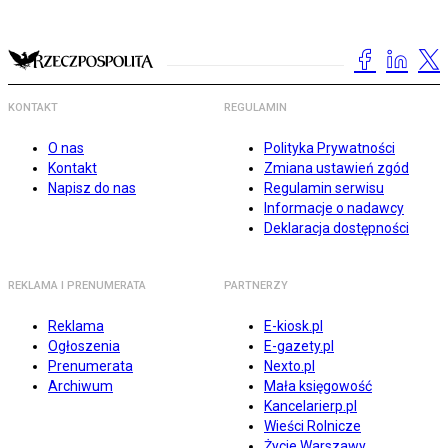
KONTAKT
REGULAMIN
O nas
Polityka Prywatności
Kontakt
Zmiana ustawień zgód
Napisz do nas
Regulamin serwisu
Informacje o nadawcy
Deklaracja dostępności
REKLAMA I PRENUMERATA
PARTNERZY
Reklama
E-kiosk.pl
Ogłoszenia
E-gazety.pl
Prenumerata
Nexto.pl
Archiwum
Mała księgowość
Kancelarierp.pl
Wieści Rolnicze
Życie Warszawy