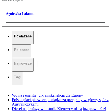
Foto: Rzeczpospolita
Agnieszka Łakoma
Powiązane
Polecane
Najnowsze
Tagi
Wojna i energia. Ukraińska lekcja dla Europy
Polska płaci pierwsze pieniądze za przegrany węglowy spór z
Australijczykami
Diesel najdroższy w historii. Kierowcy płacą już prawie 9 zł