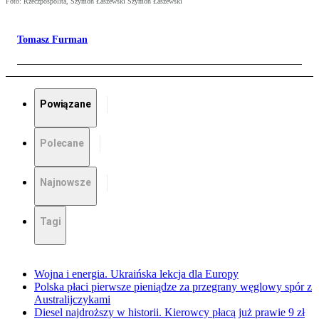
Foto: Rzeczpospolita, Szymon Łaszewski Szymon Łaszewski
Tomasz Furman
Powiązane
Polecane
Najnowsze
Tagi
Wojna i energia. Ukraińska lekcja dla Europy
Polska płaci pierwsze pieniądze za przegrany węglowy spór z
Australijczykami
Diesel najdroższy w historii. Kierowcy płacą już prawie 9 zł