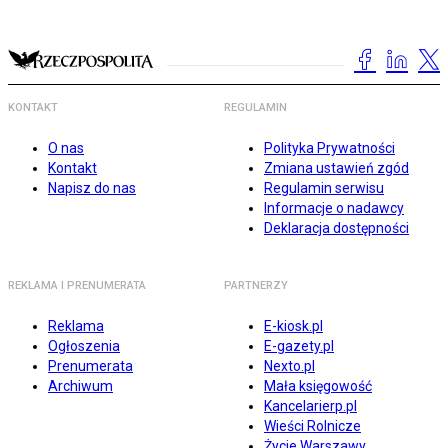
KONTAKT
REGULAMIN
O nas
Polityka Prywatności
Kontakt
Zmiana ustawień zgód
Napisz do nas
Regulamin serwisu
Informacje o nadawcy
Deklaracja dostępności
REKLAMA I PRENUMERATA
PARTNERZY
Reklama
E-kiosk.pl
Ogłoszenia
E-gazety.pl
Prenumerata
Nexto.pl
Archiwum
Mała księgowość
Kancelarierp.pl
Wieści Rolnicze
Życie Warszawy