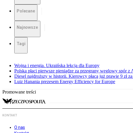
Polecane
Najnowsze
Tagi
Wojna i energia. Ukraińska lekcja dla Europy
Polska płaci pierwsze pieniądze za przegrany węglowy spór z 
Diesel najdroższy w historii. Kierowcy płacą już prawie 9 zł za 
Luiz Hanania prezesem Energy Efficiency for Europe
Promowane treści
KONTAKT
O nas