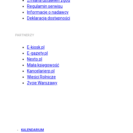
Zmiana ustawień zgód
Regulamin serwisu
Informacje o nadawcy
Deklaracja dostępności
PARTNERZY
E-kiosk.pl
E-gazety.pl
Nexto.pl
Mała księgowość
Kancelarierp.pl
Wieści Rolnicze
Życie Warszawy
KALENDARIUM