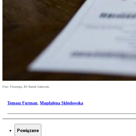
Foto: Fotorzepa, BS Bartek Sadowski
Tomasz Furman
,
Magdalena Skłodowska
Powiązane