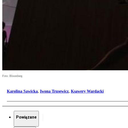
Foto: Bloomberg
Karolina Sawicka
,
Iwona Trusewicz
,
Ksawery Wardacki
Powiązane