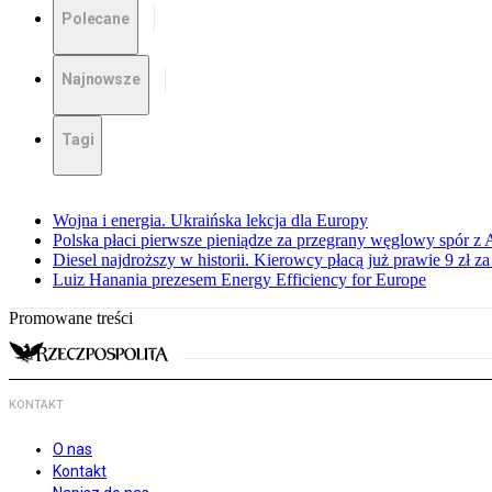
Polecane
Najnowsze
Tagi
Wojna i energia. Ukraińska lekcja dla Europy
Polska płaci pierwsze pieniądze za przegrany węglowy spór z 
Diesel najdroższy w historii. Kierowcy płacą już prawie 9 zł za 
Luiz Hanania prezesem Energy Efficiency for Europe
Promowane treści
KONTAKT
O nas
Kontakt