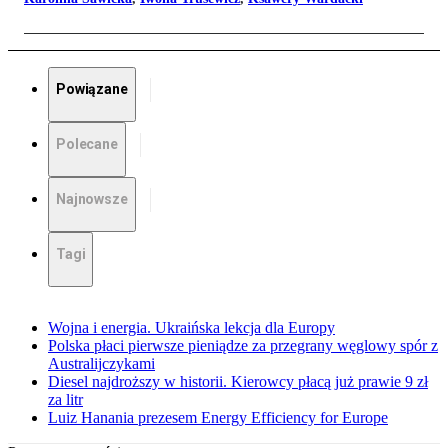
Powiązane
Polecane
Najnowsze
Tagi
Wojna i energia. Ukraińska lekcja dla Europy
Polska płaci pierwsze pieniądze za przegrany węglowy spór z
Australijczykami
Diesel najdroższy w historii. Kierowcy płacą już prawie 9 zł
za litr
Luiz Hanania prezesem Energy Efficiency for Europe