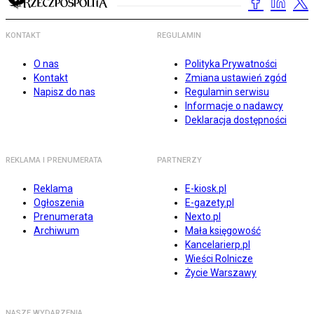
KONTAKT
REGULAMIN
O nas
Polityka Prywatności
Kontakt
Zmiana ustawień zgód
Napisz do nas
Regulamin serwisu
Informacje o nadawcy
Deklaracja dostępności
REKLAMA I PRENUMERATA
PARTNERZY
Reklama
E-kiosk.pl
Ogłoszenia
E-gazety.pl
Prenumerata
Nexto.pl
Archiwum
Mała księgowość
Kancelarierp.pl
Wieści Rolnicze
Życie Warszawy
NASZE WYDARZENIA