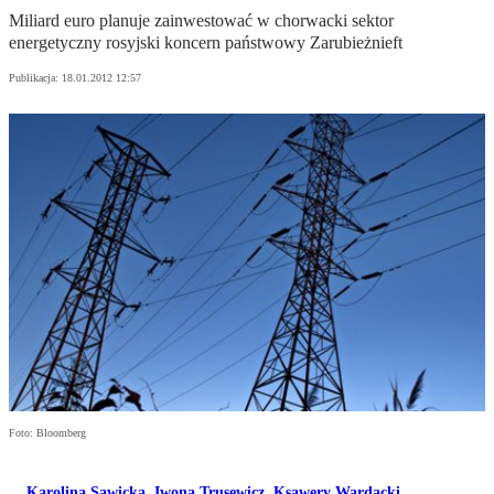
Miliard euro planuje zainwestować w chorwacki sektor
energetyczny rosyjski koncern państwowy Zarubieżnieft
Publikacja:
18.01.2012 12:57
Foto: Bloomberg
Karolina Sawicka
,
Iwona Trusewicz
,
Ksawery Wardacki