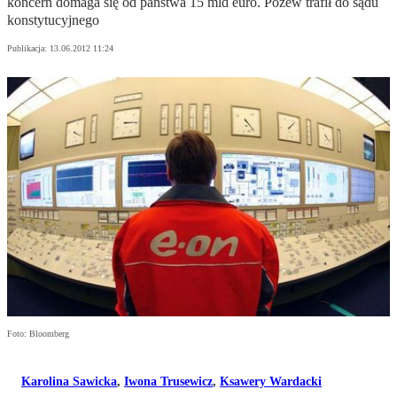
koncern domaga się od państwa 15 mld euro. Pozew trafił do sądu
konstytucyjnego
Publikacja:
13.06.2012 11:24
Foto: Bloomberg
Karolina Sawicka
,
Iwona Trusewicz
,
Ksawery Wardacki