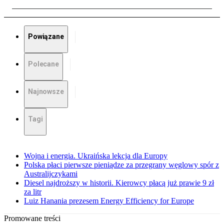
Powiązane
Polecane
Najnowsze
Tagi
Wojna i energia. Ukraińska lekcja dla Europy
Polska płaci pierwsze pieniądze za przegrany węglowy spór z
Australijczykami
Diesel najdroższy w historii. Kierowcy płacą już prawie 9 zł
za litr
Luiz Hanania prezesem Energy Efficiency for Europe
Promowane treści