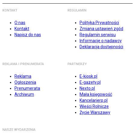
KONTAKT
REGULAMIN
O nas
Polityka Prywatności
Kontakt
Zmiana ustawień zgód
Napisz do nas
Regulamin serwisu
Informacje o nadawcy
Deklaracja dostępności
REKLAMA I PRENUMERATA
PARTNERZY
Reklama
E-kiosk.pl
Ogłoszenia
E-gazety.pl
Prenumerata
Nexto.pl
Archiwum
Mała księgowość
Kancelarierp.pl
Wieści Rolnicze
Życie Warszawy
NASZE WYDARZENIA