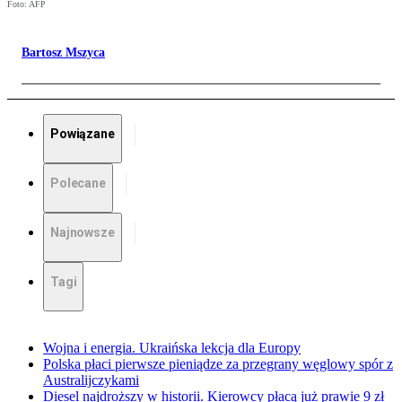
Foto: AFP
Bartosz Mszyca
Powiązane
Polecane
Najnowsze
Tagi
Wojna i energia. Ukraińska lekcja dla Europy
Polska płaci pierwsze pieniądze za przegrany węglowy spór z
Australijczykami
Diesel najdroższy w historii. Kierowcy płacą już prawie 9 zł