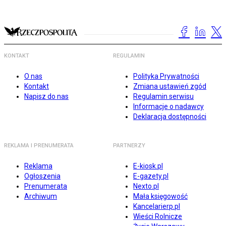
KONTAKT
REGULAMIN
O nas
Polityka Prywatności
Kontakt
Zmiana ustawień zgód
Napisz do nas
Regulamin serwisu
Informacje o nadawcy
Deklaracja dostępności
REKLAMA I PRENUMERATA
PARTNERZY
Reklama
E-kiosk.pl
Ogłoszenia
E-gazety.pl
Prenumerata
Nexto.pl
Archiwum
Mała księgowość
Kancelarierp.pl
Wieści Rolnicze