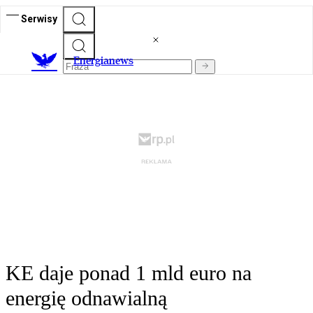
Serwisy
E
nergianews
KE daje ponad 1 mld euro na
energię odnawialną