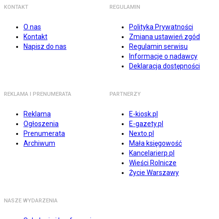
KONTAKT
REGULAMIN
O nas
Polityka Prywatności
Kontakt
Zmiana ustawień zgód
Napisz do nas
Regulamin serwisu
Informacje o nadawcy
Deklaracja dostępności
REKLAMA I PRENUMERATA
PARTNERZY
Reklama
E-kiosk.pl
Ogłoszenia
E-gazety.pl
Prenumerata
Nexto.pl
Archiwum
Mała księgowość
Kancelarierp.pl
Wieści Rolnicze
Życie Warszawy
NASZE WYDARZENIA