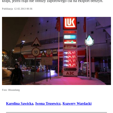
kraju, jeżeli rząd nie obniży zaporowego cła na eksport benzyn.
Publikacja:
12.02.2013 00:36
Foto: Bloomberg
Karolina Sawicka
,
Iwona Trusewicz
,
Ksawery Wardacki