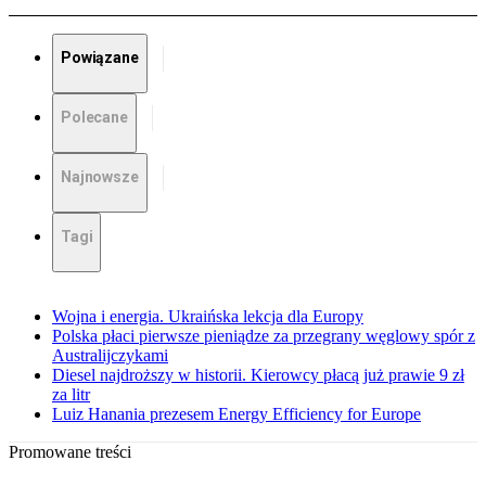
Powiązane
Polecane
Najnowsze
Tagi
Wojna i energia. Ukraińska lekcja dla Europy
Polska płaci pierwsze pieniądze za przegrany węglowy spór z
Australijczykami
Diesel najdroższy w historii. Kierowcy płacą już prawie 9 zł
za litr
Luiz Hanania prezesem Energy Efficiency for Europe
Promowane treści