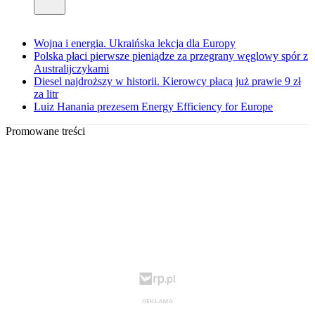
Wojna i energia. Ukraińska lekcja dla Europy
Polska płaci pierwsze pieniądze za przegrany węglowy spór z
Australijczykami
Diesel najdroższy w historii. Kierowcy płacą już prawie 9 zł
za litr
Luiz Hanania prezesem Energy Efficiency for Europe
Promowane treści