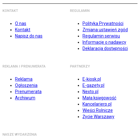
KONTAKT
REGULAMIN
O nas
Polityka Prywatności
Kontakt
Zmiana ustawień zgód
Napisz do nas
Regulamin serwisu
Informacje o nadawcy
Deklaracja dostępności
REKLAMA I PRENUMERATA
PARTNERZY
Reklama
E-kiosk.pl
Ogłoszenia
E-gazety.pl
Prenumerata
Nexto.pl
Archiwum
Mała księgowość
Kancelarierp.pl
Wieści Rolnicze
Życie Warszawy
NASZE WYDARZENIA