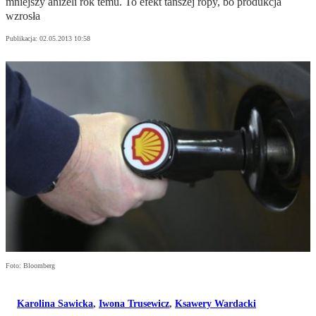
mniejszy aniżeli rok temu. To efekt tańszej ropy, bo produkcja
wzrosła
Publikacja:
02.05.2013 10:58
Foto: Bloomberg
Karolina Sawicka
,
Iwona Trusewicz
,
Ksawery Wardacki