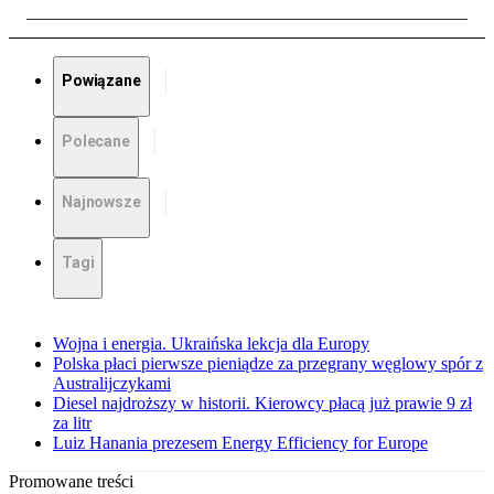
Powiązane
Polecane
Najnowsze
Tagi
Wojna i energia. Ukraińska lekcja dla Europy
Polska płaci pierwsze pieniądze za przegrany węglowy spór z
Australijczykami
Diesel najdroższy w historii. Kierowcy płacą już prawie 9 zł
za litr
Luiz Hanania prezesem Energy Efficiency for Europe
Promowane treści