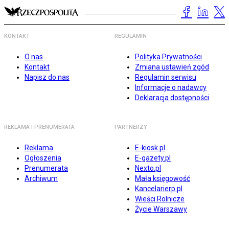
KONTAKT
REGULAMIN
O nas
Polityka Prywatności
Kontakt
Zmiana ustawień zgód
Napisz do nas
Regulamin serwisu
Informacje o nadawcy
Deklaracja dostępności
REKLAMA I PRENUMERATA
PARTNERZY
Reklama
E-kiosk.pl
Ogłoszenia
E-gazety.pl
Prenumerata
Nexto.pl
Archiwum
Mała księgowość
Kancelarierp.pl
Wieści Rolnicze
Życie Warszawy