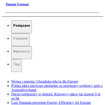
Tomasz Furman
Powiązane
Polecane
Najnowsze
Tagi
Wojna i energia. Ukraińska lekcja dla Europy
Polska płaci pierwsze pieniądze za przegrany węglowy spór z
Australijczykami
Diesel najdroższy w historii. Kierowcy płacą już prawie 9 zł
za litr
Luiz Hanania prezesem Energy Efficiency for Europe