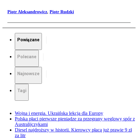
Piotr Aleksandrowicz
,
Piotr Rudzki
Powiązane
Polecane
Najnowsze
Tagi
Wojna i energia. Ukraińska lekcja dla Europy
Polska płaci pierwsze pieniądze za przegrany węglowy spór z
Australijczykami
Diesel najdroższy w historii. Kierowcy płacą już prawie 9 zł
za litr