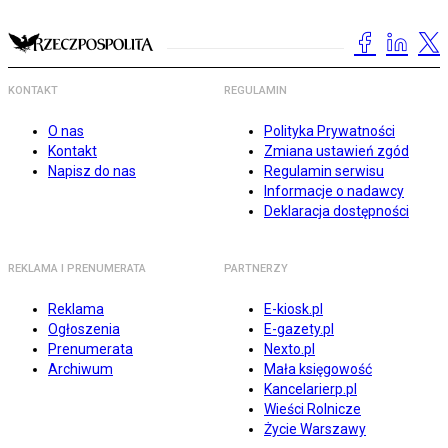
KONTAKT
REGULAMIN
O nas
Polityka Prywatności
Kontakt
Zmiana ustawień zgód
Napisz do nas
Regulamin serwisu
Informacje o nadawcy
Deklaracja dostępności
REKLAMA I PRENUMERATA
PARTNERZY
Reklama
E-kiosk.pl
Ogłoszenia
E-gazety.pl
Prenumerata
Nexto.pl
Archiwum
Mała księgowość
Kancelarierp.pl
Wieści Rolnicze
Życie Warszawy