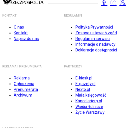
KONTAKT
REGULAMIN
O nas
Polityka Prywatności
Kontakt
Zmiana ustawień zgód
Napisz do nas
Regulamin serwisu
Informacje o nadawcy
Deklaracja dostępności
REKLAMA I PRENUMERATA
PARTNERZY
Reklama
E-kiosk.pl
Ogłoszenia
E-gazety.pl
Prenumerata
Nexto.pl
Archiwum
Mała księgowość
Kancelarierp.pl
Wieści Rolnicze
Życie Warszawy