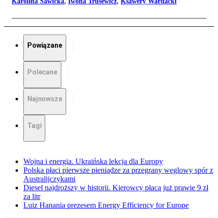
Karolina Sawicka
,
Iwona Trusewicz
,
Ksawery Wardacki
Powiązane
Polecane
Najnowsze
Tagi
Wojna i energia. Ukraińska lekcja dla Europy
Polska płaci pierwsze pieniądze za przegrany węglowy spór z
Australijczykami
Diesel najdroższy w historii. Kierowcy płacą już prawie 9 zł
za litr
Luiz Hanania prezesem Energy Efficiency for Europe