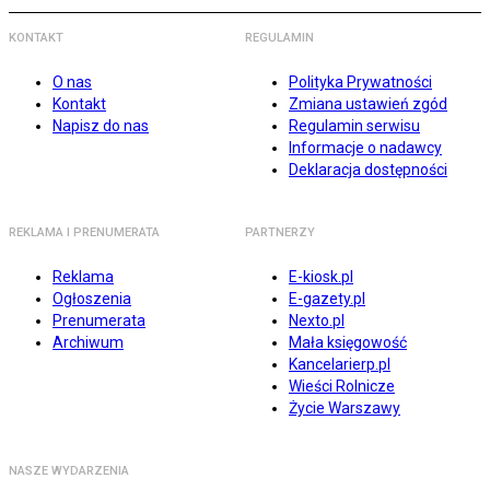
KONTAKT
REGULAMIN
O nas
Polityka Prywatności
Kontakt
Zmiana ustawień zgód
Napisz do nas
Regulamin serwisu
Informacje o nadawcy
Deklaracja dostępności
REKLAMA I PRENUMERATA
PARTNERZY
Reklama
E-kiosk.pl
Ogłoszenia
E-gazety.pl
Prenumerata
Nexto.pl
Archiwum
Mała księgowość
Kancelarierp.pl
Wieści Rolnicze
Życie Warszawy
NASZE WYDARZENIA