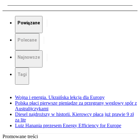
Powiązane
Polecane
Najnowsze
Tagi
Wojna i energia. Ukraińska lekcja dla Europy
Polska płaci pierwsze pieniądze za przegrany węglowy spór z
Australijczykami
Diesel najdroższy w historii. Kierowcy płacą już prawie 9 zł
za litr
Luiz Hanania prezesem Energy Efficiency for Europe
Promowane treści