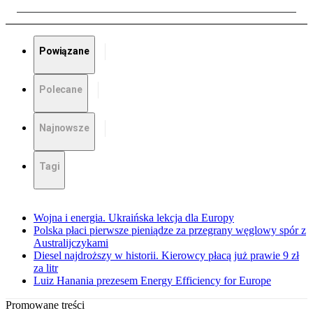
Powiązane
Polecane
Najnowsze
Tagi
Wojna i energia. Ukraińska lekcja dla Europy
Polska płaci pierwsze pieniądze za przegrany węglowy spór z
Australijczykami
Diesel najdroższy w historii. Kierowcy płacą już prawie 9 zł
za litr
Luiz Hanania prezesem Energy Efficiency for Europe
Promowane treści