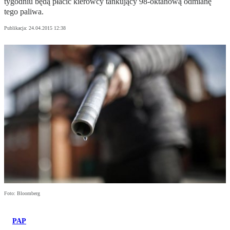
tygodniu będą płacić kierowcy tankujący 98-oktanową odmianę
tego paliwa.
Publikacja:
24.04.2015 12:38
Foto: Bloomberg
PAP