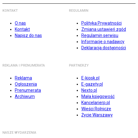
KONTAKT
REGULAMIN
O nas
Polityka Prywatności
Kontakt
Zmiana ustawień zgód
Napisz do nas
Regulamin serwisu
Informacje o nadawcy
Deklaracja dostępności
REKLAMA I PRENUMERATA
PARTNERZY
Reklama
E-kiosk.pl
Ogłoszenia
E-gazety.pl
Prenumerata
Nexto.pl
Archiwum
Mała księgowość
Kancelarierp.pl
Wieści Rolnicze
Życie Warszawy
NASZE WYDARZENIA