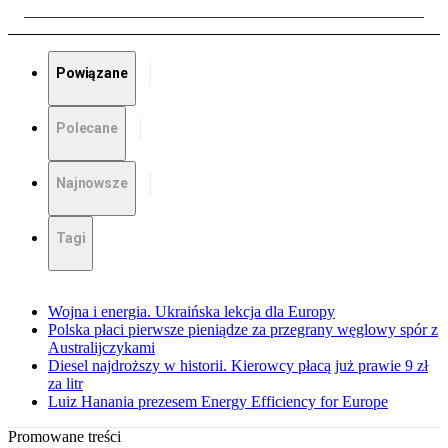
Powiązane
Polecane
Najnowsze
Tagi
Wojna i energia. Ukraińska lekcja dla Europy
Polska płaci pierwsze pieniądze za przegrany węglowy spór z
Australijczykami
Diesel najdroższy w historii. Kierowcy płacą już prawie 9 zł
za litr
Luiz Hanania prezesem Energy Efficiency for Europe
Promowane treści