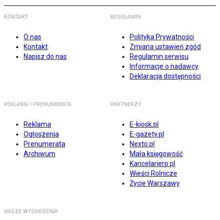
KONTAKT
REGULAMIN
O nas
Polityka Prywatności
Kontakt
Zmiana ustawień zgód
Napisz do nas
Regulamin serwisu
Informacje o nadawcy
Deklaracja dostępności
REKLAMA I PRENUMERATA
PARTNERZY
Reklama
E-kiosk.pl
Ogłoszenia
E-gazety.pl
Prenumerata
Nexto.pl
Archiwum
Mała księgowość
Kancelarierp.pl
Wieści Rolnicze
Życie Warszawy
NASZE WYDARZENIA