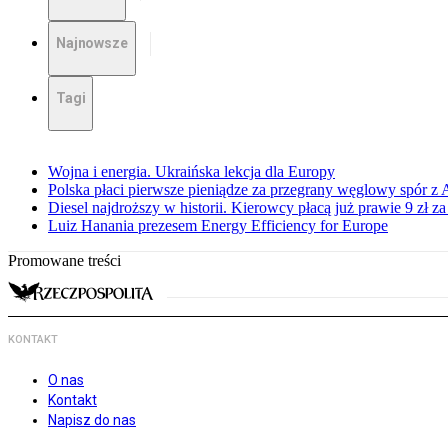
Najnowsze
Tagi
Wojna i energia. Ukraińska lekcja dla Europy
Polska płaci pierwsze pieniądze za przegrany węglowy spór z 
Diesel najdroższy w historii. Kierowcy płacą już prawie 9 zł za 
Luiz Hanania prezesem Energy Efficiency for Europe
Promowane treści
KONTAKT
O nas
Kontakt
Napisz do nas