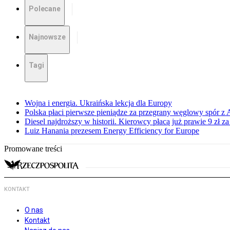
Polecane
Najnowsze
Tagi
Wojna i energia. Ukraińska lekcja dla Europy
Polska płaci pierwsze pieniądze za przegrany węglowy spór z 
Diesel najdroższy w historii. Kierowcy płacą już prawie 9 zł za 
Luiz Hanania prezesem Energy Efficiency for Europe
Promowane treści
KONTAKT
O nas
Kontakt