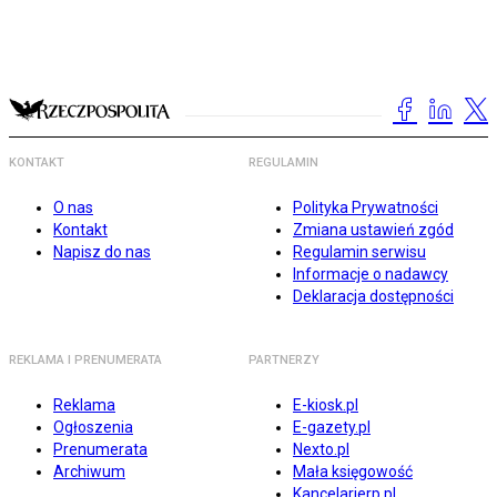
KONTAKT
REGULAMIN
O nas
Polityka Prywatności
Kontakt
Zmiana ustawień zgód
Napisz do nas
Regulamin serwisu
Informacje o nadawcy
Deklaracja dostępności
REKLAMA I PRENUMERATA
PARTNERZY
Reklama
E-kiosk.pl
Ogłoszenia
E-gazety.pl
Prenumerata
Nexto.pl
Archiwum
Mała księgowość
Kancelarierp.pl