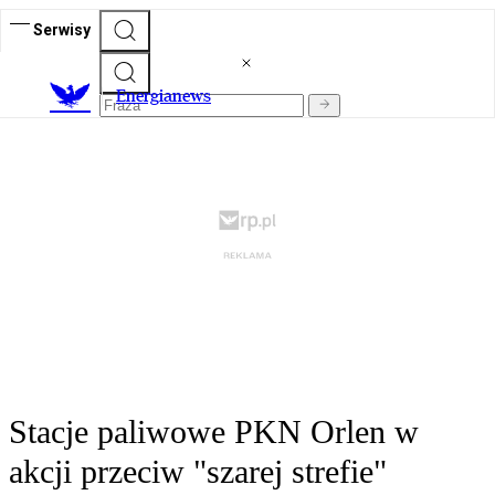
Serwisy
E
nergianews
Stacje paliwowe PKN Orlen w
akcji przeciw "szarej strefie"