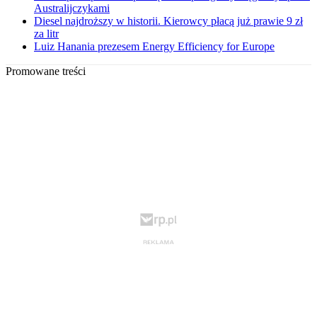
Australijczykami
Diesel najdroższy w historii. Kierowcy płacą już prawie 9 zł
za litr
Luiz Hanania prezesem Energy Efficiency for Europe
Promowane treści