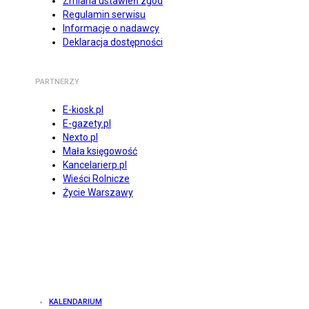
Zmiana ustawień zgód
Regulamin serwisu
Informacje o nadawcy
Deklaracja dostępności
PARTNERZY
E-kiosk.pl
E-gazety.pl
Nexto.pl
Mała księgowość
Kancelarierp.pl
Wieści Rolnicze
Życie Warszawy
KALENDARIUM