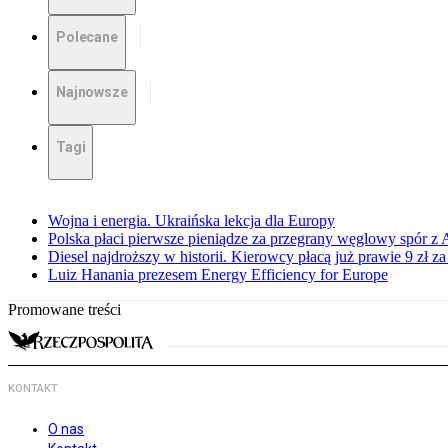
Polecane
Najnowsze
Tagi
Wojna i energia. Ukraińska lekcja dla Europy
Polska płaci pierwsze pieniądze za przegrany węglowy spór z 
Diesel najdroższy w historii. Kierowcy płacą już prawie 9 zł za 
Luiz Hanania prezesem Energy Efficiency for Europe
Promowane treści
KONTAKT
O nas