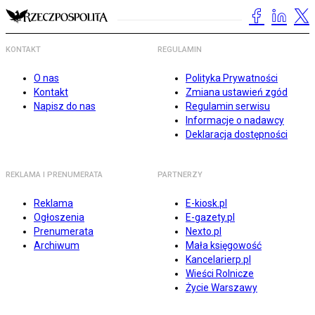
KONTAKT
REGULAMIN
O nas
Polityka Prywatności
Kontakt
Zmiana ustawień zgód
Napisz do nas
Regulamin serwisu
Informacje o nadawcy
Deklaracja dostępności
REKLAMA I PRENUMERATA
PARTNERZY
Reklama
E-kiosk.pl
Ogłoszenia
E-gazety.pl
Prenumerata
Nexto.pl
Archiwum
Mała księgowość
Kancelarierp.pl
Wieści Rolnicze
Życie Warszawy