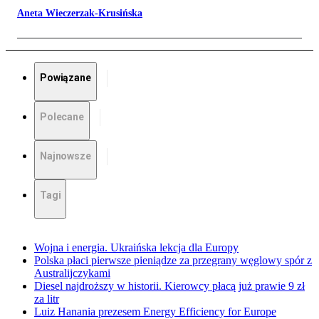
Aneta Wieczerzak-Krusińska
Powiązane
Polecane
Najnowsze
Tagi
Wojna i energia. Ukraińska lekcja dla Europy
Polska płaci pierwsze pieniądze za przegrany węglowy spór z
Australijczykami
Diesel najdroższy w historii. Kierowcy płacą już prawie 9 zł
za litr
Luiz Hanania prezesem Energy Efficiency for Europe