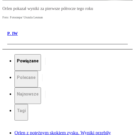
Orlen pokazał wyniki za pierwsze półrocze tego roku
Foto: Fotorzepa/ Urszula Lesman
P. IW
Powiązane
Polecane
Najnowsze
Tagi
Orlen z potężnym skokiem zysku. Wyniki przebiły