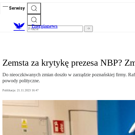
Serwisy
E
nergianews
Zemsta za krytykę prezesa NBP? Zm
Do nieoczkiwanych zmian doszło w zarządzie poznańskiej firmy. Rafa
powody polityczne.
Publikacja:
21.11.2023 16:47