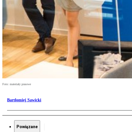
Foto: materiały prasowe
Bartłomiej Sawicki
Powiązane