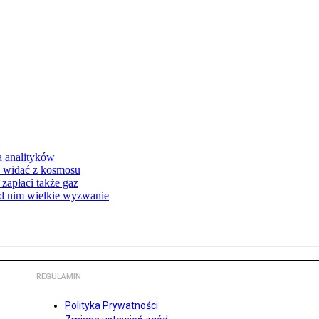
a analityków
d widać z kosmosu
apłaci także gaz
ed nim wielkie wyzwanie
REGULAMIN
Polityka Prywatności