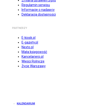
Zmiana ustawień zgód
Regulamin serwisu
Informacje o nadawcy
Deklaracja dostępności
PARTNERZY
E-kiosk.pl
E-gazety.pl
Nexto.pl
Mała księgowość
Kancelarierp.pl
Wieści Rolnicze
Życie Warszawy
KALENDARIUM