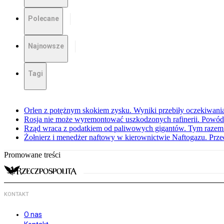
Polecane
Najnowsze
Tagi
Orlen z potężnym skokiem zysku. Wyniki przebiły oczekiwani
Rosja nie może wyremontować uszkodzonych rafinerii. Powó
Rząd wraca z podatkiem od paliwowych gigantów. Tym razem z
Żołnierz i menedżer naftowy w kierownictwie Naftogazu. Prz
Promowane treści
KONTAKT
O nas