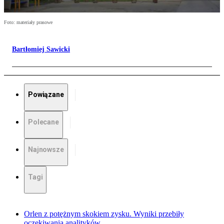
Foto: materiały prasowe
Bartłomiej Sawicki
Powiązane
Polecane
Najnowsze
Tagi
Orlen z potężnym skokiem zysku. Wyniki przebiły
oczekiwania analityków