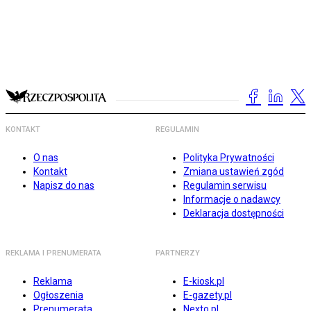
KONTAKT
REGULAMIN
O nas
Polityka Prywatności
Kontakt
Zmiana ustawień zgód
Napisz do nas
Regulamin serwisu
Informacje o nadawcy
Deklaracja dostępności
REKLAMA I PRENUMERATA
PARTNERZY
Reklama
E-kiosk.pl
Ogłoszenia
E-gazety.pl
Prenumerata
Nexto.pl