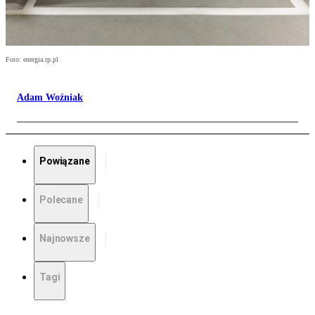
Foto: energia.rp.pl
Adam Woźniak
Powiązane
Polecane
Najnowsze
Tagi