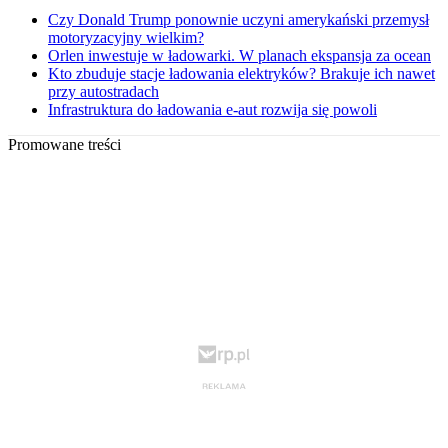
Czy Donald Trump ponownie uczyni amerykański przemysł
motoryzacyjny wielkim?
Orlen inwestuje w ładowarki. W planach ekspansja za ocean
Kto zbuduje stacje ładowania elektryków? Brakuje ich nawet
przy autostradach
Infrastruktura do ładowania e-aut rozwija się powoli
Promowane treści