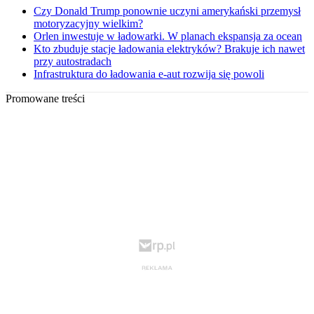
Czy Donald Trump ponownie uczyni amerykański przemysł
motoryzacyjny wielkim?
Orlen inwestuje w ładowarki. W planach ekspansja za ocean
Kto zbuduje stacje ładowania elektryków? Brakuje ich nawet
przy autostradach
Infrastruktura do ładowania e-aut rozwija się powoli
Promowane treści