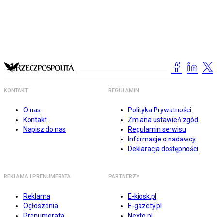
KONTAKT
REGULAMIN
O nas
Polityka Prywatności
Kontakt
Zmiana ustawień zgód
Napisz do nas
Regulamin serwisu
Informacje o nadawcy
Deklaracja dostępności
REKLAMA I PRENUMERATA
PARTNERZY
Reklama
E-kiosk.pl
Ogłoszenia
E-gazety.pl
Prenumerata
Nexto.pl