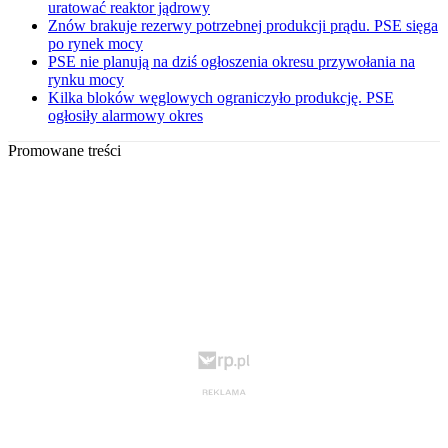
uratować reaktor jądrowy
Znów brakuje rezerwy potrzebnej produkcji prądu. PSE sięga
po rynek mocy
PSE nie planują na dziś ogłoszenia okresu przywołania na
rynku mocy
Kilka bloków węglowych ograniczyło produkcję. PSE
ogłosiły alarmowy okres
Promowane treści