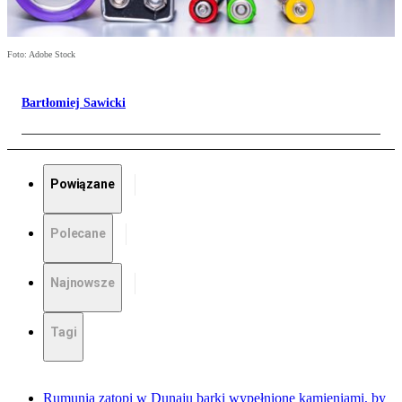
Foto: Adobe Stock
Bartłomiej Sawicki
Powiązane
Polecane
Najnowsze
Tagi
Rumunia zatopi w Dunaju barki wypełnione kamieniami, by