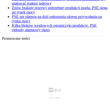
uratować reaktor jądrowy
Znów brakuje rezerwy potrzebnej produkcji prądu. PSE sięga
po rynek mocy
PSE nie planują na dziś ogłoszenia okresu przywołania na
rynku mocy
Kilka bloków węglowych ograniczyło produkcję. PSE
ogłosiły alarmowy okres
Promowane treści