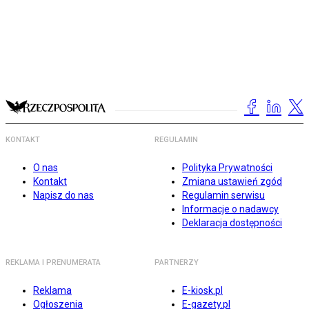
KONTAKT
REGULAMIN
O nas
Polityka Prywatności
Kontakt
Zmiana ustawień zgód
Napisz do nas
Regulamin serwisu
Informacje o nadawcy
Deklaracja dostępności
REKLAMA I PRENUMERATA
PARTNERZY
Reklama
E-kiosk.pl
Ogłoszenia
E-gazety.pl