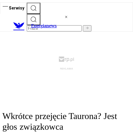
Serwisy
E
nergianews
Wkrótce przejęcie Taurona? Jest
głos związkowca