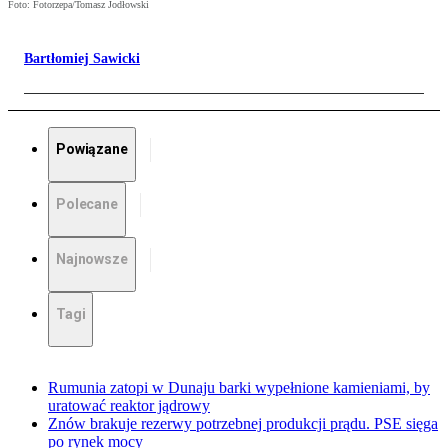
Foto: Fotorzepa/Tomasz Jodłowski
Bartłomiej Sawicki
Powiązane
Polecane
Najnowsze
Tagi
Rumunia zatopi w Dunaju barki wypełnione kamieniami, by
uratować reaktor jądrowy
Znów brakuje rezerwy potrzebnej produkcji prądu. PSE sięga
po rynek mocy