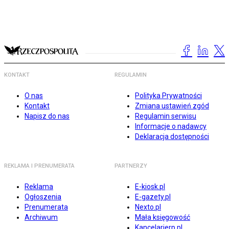
KONTAKT
REGULAMIN
O nas
Polityka Prywatności
Kontakt
Zmiana ustawień zgód
Napisz do nas
Regulamin serwisu
Informacje o nadawcy
Deklaracja dostępności
REKLAMA I PRENUMERATA
PARTNERZY
Reklama
E-kiosk.pl
Ogłoszenia
E-gazety.pl
Prenumerata
Nexto.pl
Archiwum
Mała księgowość
Kancelarierp.pl