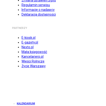
Zmiana ustawień zgód
Regulamin serwisu
Informacje o nadawcy
Deklaracja dostępności
PARTNERZY
E-kiosk.pl
E-gazety.pl
Nexto.pl
Mała księgowość
Kancelarierp.pl
Wieści Rolnicze
Życie Warszawy
KALENDARIUM