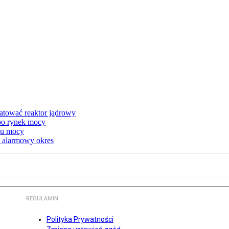
atować reaktor jądrowy
 po rynek mocy
nku mocy
y alarmowy okres
REGULAMIN
Polityka Prywatności