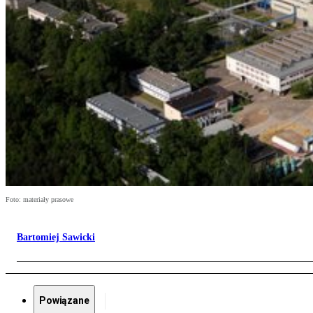
Foto: materiały prasowe
Bartomiej Sawicki
Powiązane