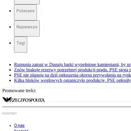
Polecane
Najnowsze
Tagi
Rumunia zatopi w Dunaju barki wypełnione kamieniami, by ur
Znów brakuje rezerwy potrzebnej produkcji prądu. PSE sięga
PSE nie planują na dziś ogłoszenia okresu przywołania na ry
Kilka bloków węglowych ograniczyło produkcję. PSE ogłosił
Promowane treści
KONTAKT
O nas