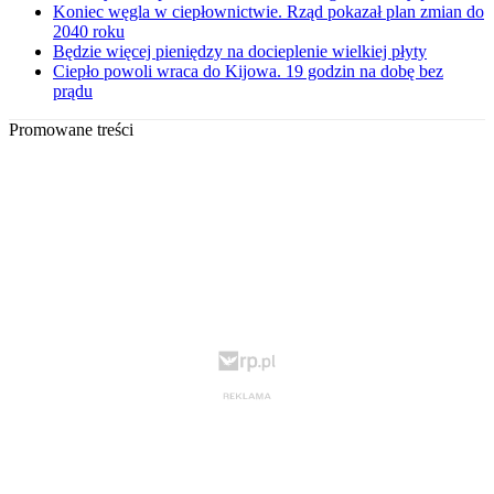
Koniec węgla w ciepłownictwie. Rząd pokazał plan zmian do
2040 roku
Będzie więcej pieniędzy na docieplenie wielkiej płyty
Ciepło powoli wraca do Kijowa. 19 godzin na dobę bez
prądu
Promowane treści