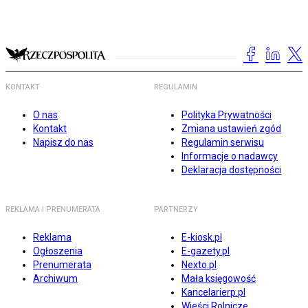
KONTAKT
REGULAMIN
O nas
Polityka Prywatności
Kontakt
Zmiana ustawień zgód
Napisz do nas
Regulamin serwisu
Informacje o nadawcy
Deklaracja dostępności
REKLAMA I PRENUMERATA
PARTNERZY
Reklama
E-kiosk.pl
Ogłoszenia
E-gazety.pl
Prenumerata
Nexto.pl
Archiwum
Mała księgowość
Kancelarierp.pl
Wieści Rolnicze