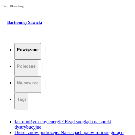
Foto: Bloomberg
Bartłomiej Sawicki
Powiązane
Polecane
Najnowsze
Tagi
Jak obniżyć ceny energii? Rząd spogląda na spółki
dystrybucyjne
Diesel znów podrożeje. Na stacjach paliw robi się gorąco