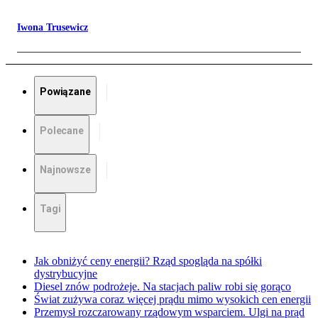
Iwona Trusewicz
Powiązane
Polecane
Najnowsze
Tagi
Jak obniżyć ceny energii? Rząd spogląda na spółki
dystrybucyjne
Diesel znów podrożeje. Na stacjach paliw robi się gorąco
Świat zużywa coraz więcej prądu mimo wysokich cen energii
Przemysł rozczarowany rządowym wsparciem. Ulgi na prąd