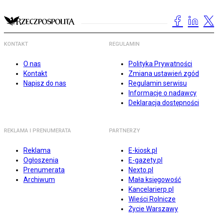
KONTAKT
REGULAMIN
O nas
Polityka Prywatności
Kontakt
Zmiana ustawień zgód
Napisz do nas
Regulamin serwisu
Informacje o nadawcy
Deklaracja dostępności
REKLAMA I PRENUMERATA
PARTNERZY
Reklama
E-kiosk.pl
Ogłoszenia
E-gazety.pl
Prenumerata
Nexto.pl
Archiwum
Mała księgowość
Kancelarierp.pl
Wieści Rolnicze
Życie Warszawy