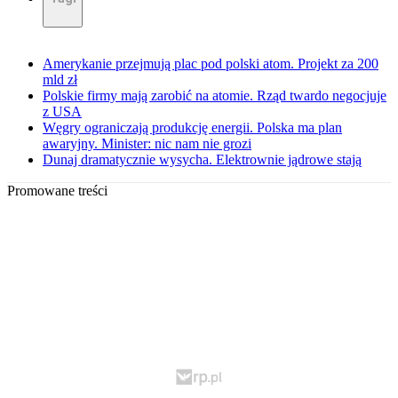
Amerykanie przejmują plac pod polski atom. Projekt za 200
mld zł
Polskie firmy mają zarobić na atomie. Rząd twardo negocjuje
z USA
Węgry ograniczają produkcję energii. Polska ma plan
awaryjny. Minister: nic nam nie grozi
Dunaj dramatycznie wysycha. Elektrownie jądrowe stają
Promowane treści