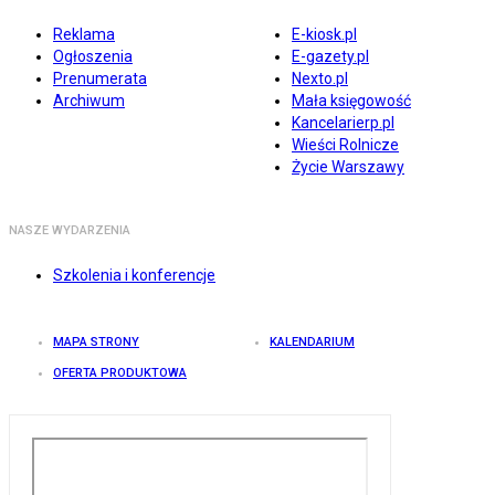
Reklama
E-kiosk.pl
Ogłoszenia
E-gazety.pl
Prenumerata
Nexto.pl
Archiwum
Mała księgowość
Kancelarierp.pl
Wieści Rolnicze
Życie Warszawy
NASZE WYDARZENIA
Szkolenia i konferencje
MAPA STRONY
KALENDARIUM
OFERTA PRODUKTOWA