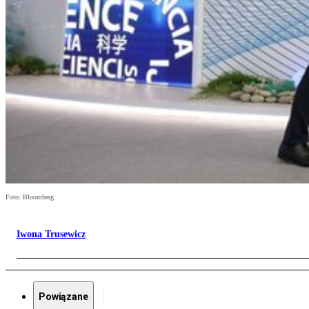
Foto: Bloomberg
Iwona Trusewicz
Powiązane