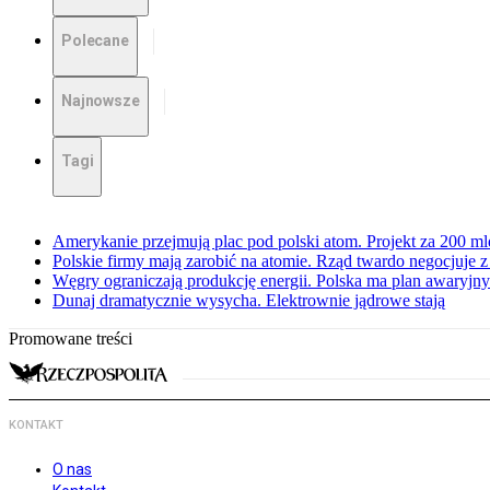
Polecane
Najnowsze
Tagi
Amerykanie przejmują plac pod polski atom. Projekt za 200 ml
Polskie firmy mają zarobić na atomie. Rząd twardo negocjuje
Węgry ograniczają produkcję energii. Polska ma plan awaryjny.
Dunaj dramatycznie wysycha. Elektrownie jądrowe stają
Promowane treści
KONTAKT
O nas