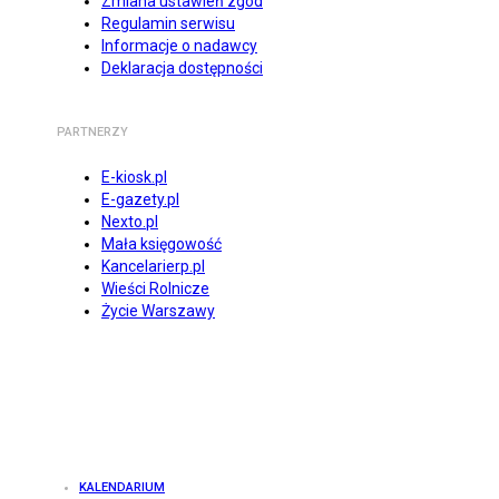
Zmiana ustawień zgód
Regulamin serwisu
Informacje o nadawcy
Deklaracja dostępności
PARTNERZY
E-kiosk.pl
E-gazety.pl
Nexto.pl
Mała księgowość
Kancelarierp.pl
Wieści Rolnicze
Życie Warszawy
KALENDARIUM