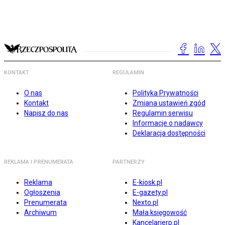
KONTAKT
REGULAMIN
O nas
Polityka Prywatności
Kontakt
Zmiana ustawień zgód
Napisz do nas
Regulamin serwisu
Informacje o nadawcy
Deklaracja dostępności
REKLAMA I PRENUMERATA
PARTNERZY
Reklama
E-kiosk.pl
Ogłoszenia
E-gazety.pl
Prenumerata
Nexto.pl
Archiwum
Mała księgowość
Kancelarierp.pl