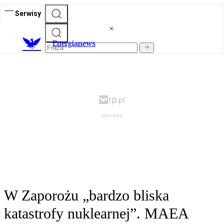
Serwisy
E
nergianews
W Zaporożu „bardzo bliska
katastrofy nuklearnej”. MAEA