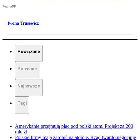
Foto: AFP
Iwona Trusewicz
Powiązane
Polecane
Najnowsze
Tagi
Amerykanie przejmują plac pod polski atom. Projekt za 200
mld zł
Polskie firmy mają zarobić na atomie. Rząd twardo negocjuje