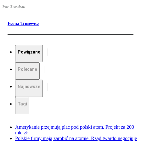
Foto: Bloomberg
Iwona Trusewicz
Powiązane
Polecane
Najnowsze
Tagi
Amerykanie przejmują plac pod polski atom. Projekt za 200
mld zł
Polskie firmy mają zarobić na atomie. Rząd twardo negocjuje