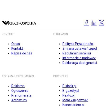
KONTAKT
REGULAMIN
O nas
Polityka Prywatności
Kontakt
Zmiana ustawień zgód
Napisz do nas
Regulamin serwisu
Informacje o nadawcy
Deklaracja dostępności
REKLAMA I PRENUMERATA
PARTNERZY
Reklama
E-kiosk.pl
Ogłoszenia
E-gazety.pl
Prenumerata
Nexto.pl
Archiwum
Mała księgowość
Kancelarierp.pl