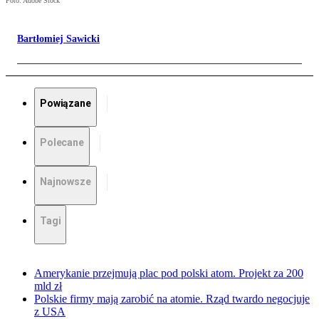
Foto: Adobe Stock
Bartłomiej Sawicki
Powiązane
Polecane
Najnowsze
Tagi
Amerykanie przejmują plac pod polski atom. Projekt za 200
mld zł
Polskie firmy mają zarobić na atomie. Rząd twardo negocjuje
z USA