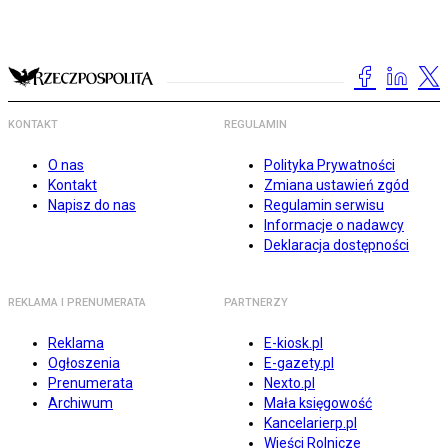
KONTAKT
REGULAMIN
O nas
Polityka Prywatności
Kontakt
Zmiana ustawień zgód
Napisz do nas
Regulamin serwisu
Informacje o nadawcy
Deklaracja dostępności
REKLAMA I PRENUMERATA
PARTNERZY
Reklama
E-kiosk.pl
Ogłoszenia
E-gazety.pl
Prenumerata
Nexto.pl
Archiwum
Mała księgowość
Kancelarierp.pl
Wieści Rolnicze