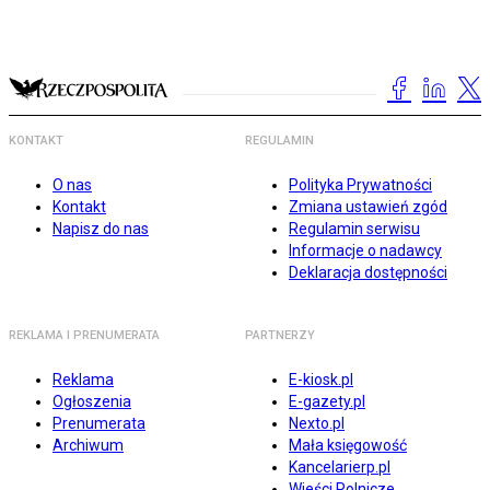
KONTAKT
REGULAMIN
O nas
Polityka Prywatności
Kontakt
Zmiana ustawień zgód
Napisz do nas
Regulamin serwisu
Informacje o nadawcy
Deklaracja dostępności
REKLAMA I PRENUMERATA
PARTNERZY
Reklama
E-kiosk.pl
Ogłoszenia
E-gazety.pl
Prenumerata
Nexto.pl
Archiwum
Mała księgowość
Kancelarierp.pl
Wieści Rolnicze