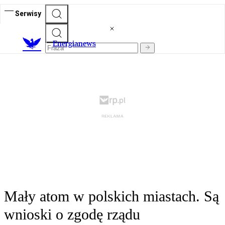
Serwisy
E
nergianews
Mały atom w polskich miastach. Są
wnioski o zgodę rządu