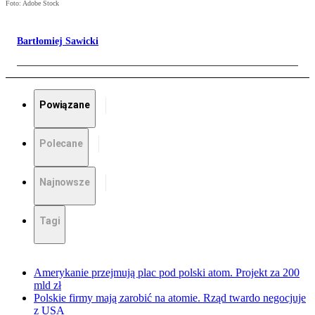
Foto: Adobe Stock
Bartłomiej Sawicki
Powiązane
Polecane
Najnowsze
Tagi
Amerykanie przejmują plac pod polski atom. Projekt za 200
mld zł
Polskie firmy mają zarobić na atomie. Rząd twardo negocjuje
z USA