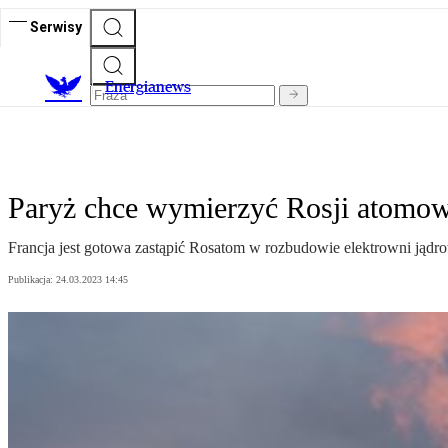
Serwisy
E
nergianews
Paryż chce wymierzyć Rosji atomowy
Francja jest gotowa zastąpić Rosatom w rozbudowie elektrowni jądr
Publikacja:
24.03.2023 14:45