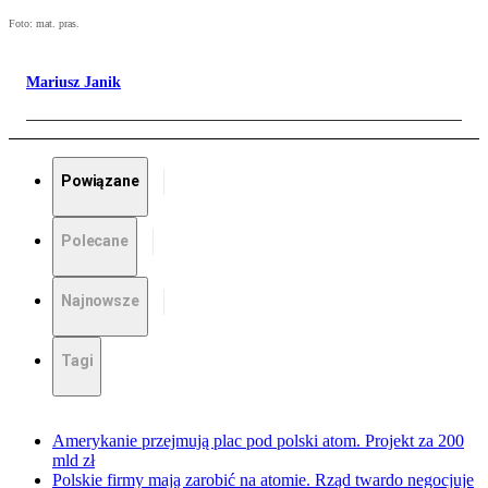
Foto: mat. pras.
Mariusz Janik
Powiązane
Polecane
Najnowsze
Tagi
Amerykanie przejmują plac pod polski atom. Projekt za 200
mld zł
Polskie firmy mają zarobić na atomie. Rząd twardo negocjuje