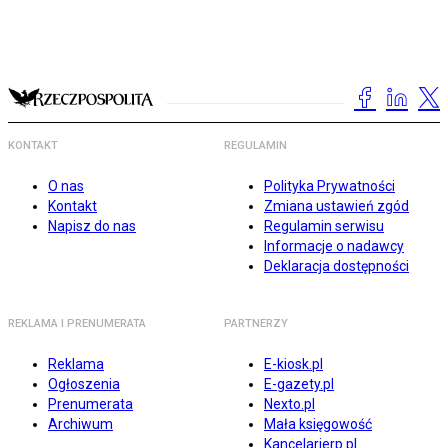
KONTAKT
REGULAMIN
O nas
Polityka Prywatności
Kontakt
Zmiana ustawień zgód
Napisz do nas
Regulamin serwisu
Informacje o nadawcy
Deklaracja dostępności
REKLAMA I PRENUMERATA
PARTNERZY
Reklama
E-kiosk.pl
Ogłoszenia
E-gazety.pl
Prenumerata
Nexto.pl
Archiwum
Mała księgowość
Kancelarierp.pl