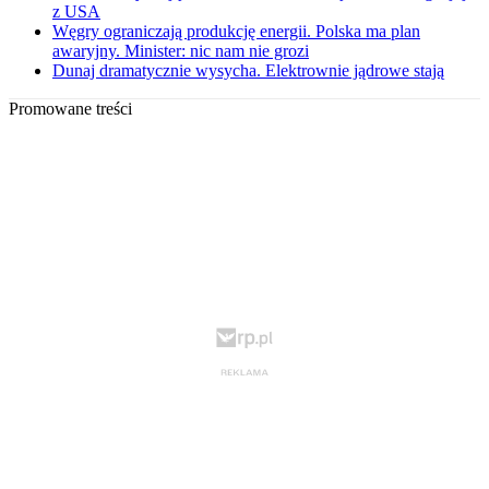
z USA
Węgry ograniczają produkcję energii. Polska ma plan
awaryjny. Minister: nic nam nie grozi
Dunaj dramatycznie wysycha. Elektrownie jądrowe stają
Promowane treści