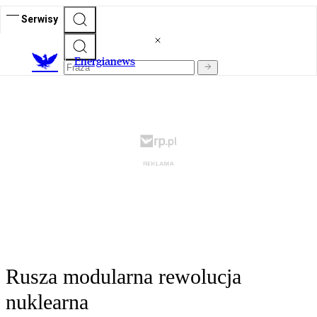
Serwisy
E
nergianews
Rusza modularna rewolucja
nuklearna