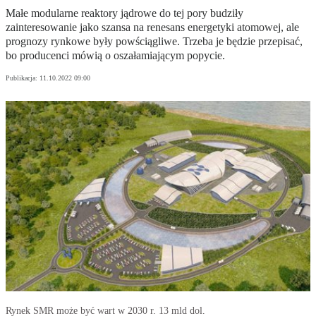
Małe modularne reaktory jądrowe do tej pory budziły
zainteresowanie jako szansa na renesans energetyki atomowej, ale
prognozy rynkowe były powściągliwe. Trzeba je będzie przepisać,
bo producenci mówią o oszałamiającym popycie.
Publikacja:
11.10.2022 09:00
Rynek SMR może być wart w 2030 r. 13 mld dol.